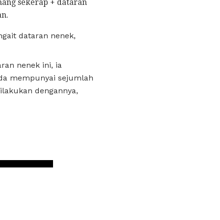
nang sekerap + dataran
an.
gait dataran nenek,
an nenek ini, ia
nda mempunyai sejumlah
dilakukan dengannya,