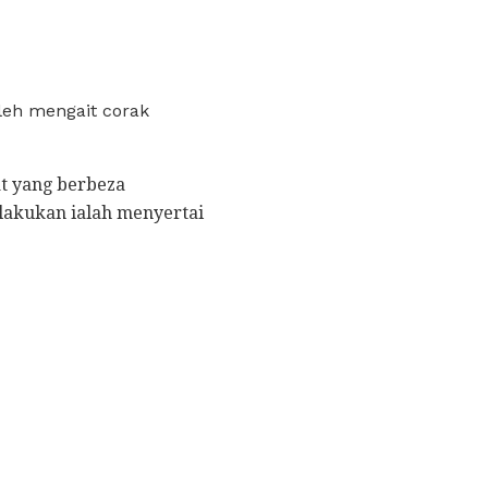
leh mengait corak
at yang berbeza
 lakukan ialah menyertai