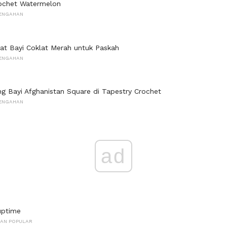
rochet Watermelon
ENGAHAN
lat Bayi Coklat Merah untuk Paskah
ENGAHAN
ng Bayi Afghanistan Square di Tapestry Crochet
ENGAHAN
ad
uptime
PAN POPULAR