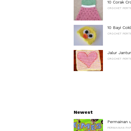
10 Corak C
CROCHET PERT
10 Bayi Cok
CROCHET PERT
Jalur Jantu
CROCHET PERT
Newest
Permainan 
PERMAINAN PA