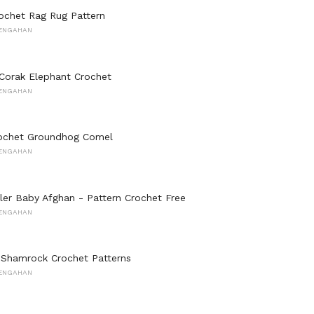
ochet Rag Rug Pattern
ENGAHAN
Corak Elephant Crochet
ENGAHAN
rochet Groundhog Comel
ENGAHAN
er Baby Afghan - Pattern Crochet Free
ENGAHAN
 Shamrock Crochet Patterns
ENGAHAN