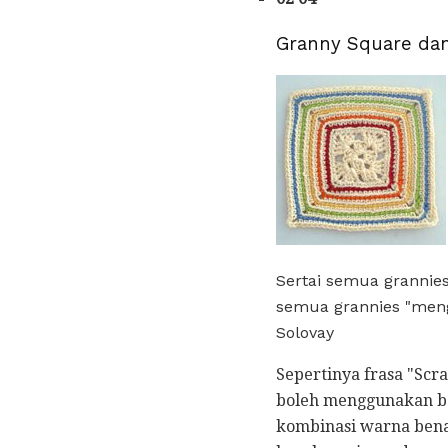
Granny Square da
Sertai semua grannie
semua grannies "men
Solovay
Sepertinya frasa "Scr
boleh menggunakan be
kombinasi warna benan